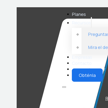
Planes
Recursos
Pregunta
Mira el d
Empresas
Contacto
Acceder
Obténla
Planes
R