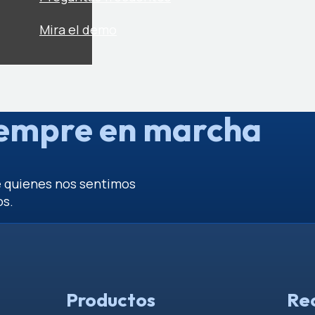
Mira el demo
empre en marcha
e quienes nos sentimos
os.
Productos
Re