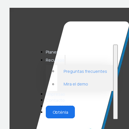
Planes
Recursos
Preguntas frecuentes
Mira el demo
Empresas
Contacto
Acceder
Obténla