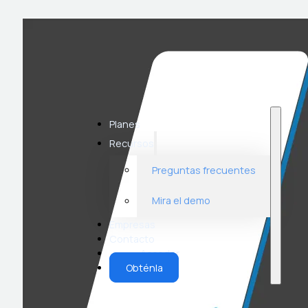
Planes
Recursos
Preguntas frecuentes
Mira el demo
Empresas
Contacto
Acceder
Obténla