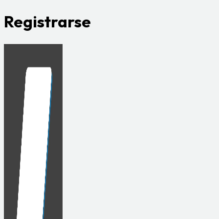
Registrarse