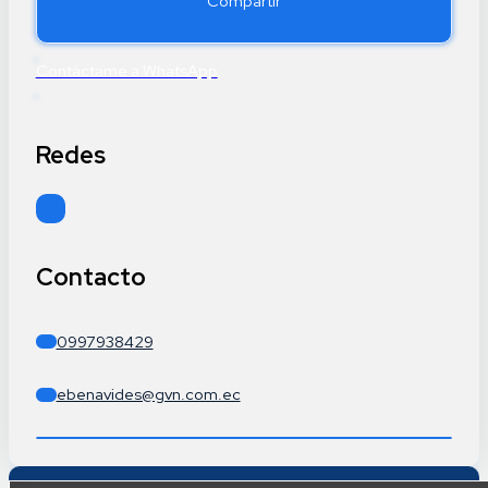
Compartir
Contáctame a WhatsApp
Redes
Sígueme en LinkedIn
Contacto
0997938429
ebenavides@gvn.com.ec